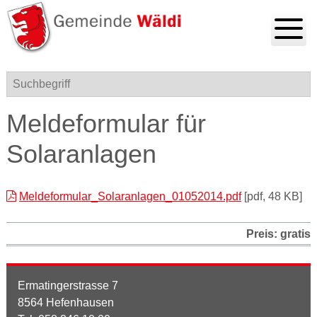
Navigieren in Gemeinde Wä
Schnellnavigation
Hauptnavigation mobile
Menu
Suchbegriff
Meldeformular für
Solaranlagen
Meldeformular_Solaranlagen_01052014.pdf
[pdf, 48 KB]
Preis: gratis
Ermatingerstrasse 7
8564 Hefenhausen