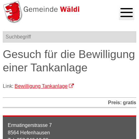
Navigieren in Gemeinde Wä
Schnellnavigation
Hauptnavigation mobile
Menu
Suchbegriff
Gesuch für die Bewilligung
einer Tankanlage
Link:
Bewilligung Tankanlage
Preis: gratis
Ermatingerstrasse 7
8564 Hefenhausen