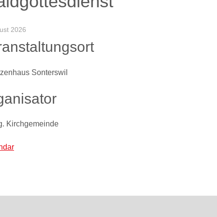
ldgottesdienst
ust 2026
ranstaltungsort
zenhaus Sonterswil
ganisator
. Kirchgemeinde
ndar