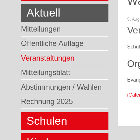
Wa
Aktuell
9. Aug
Mitteilungen
Ve
Öffentliche Auflage
Schüt
Veranstaltungen
Or
Mitteilungsblatt
Evang
Abstimmungen / Wahlen
iCale
Rechnung 2025
Schulen