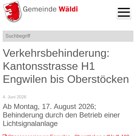
Navigieren in Gemeinde Wä
Schnellnavigation
Hauptnavigation mobile
Menu
Suchbegriff
Verkehrsbehinderung:
Kantonsstrasse H1
Engwilen bis Oberstöcken
4. Juni 2026
Ab Montag, 17. August 2026;
Behinderung durch den Betrieb einer
Lichtsignalanlage